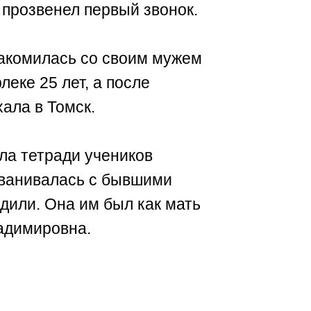
е прозвенел первый звонок.
накомилась со своим мужем
еке 25 лет, а после
ала в Томск.
ла тетради учеников
званивалась с бывшими
дили. Она им был как мать
ладимировна.